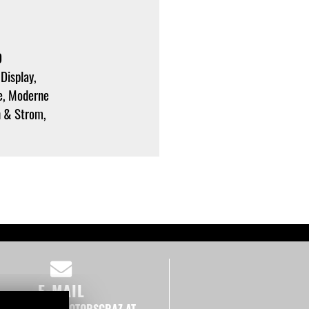
D
 Display,
e, Moderne
n & Strom,
E-MAIL