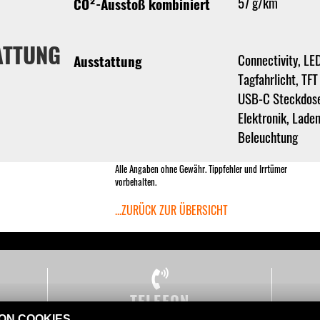
57 g/km
CO²-Ausstoß kombiniert
ATTUNG
Connectivity, LE
Ausstattung
Tagfahrlicht, TFT
USB-C Steckdos
Elektronik, Lade
Beleuchtung
Alle Angaben ohne Gewähr. Tippfehler und Irrtümer
vorbehalten.
...ZURÜCK ZUR ÜBERSICHT
TELEFON
VON COOKIES