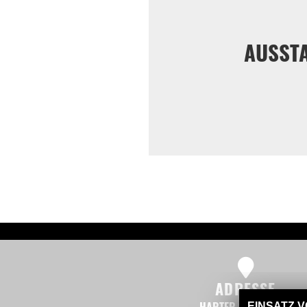
AUSST
ADRESSE
EINSATZ 