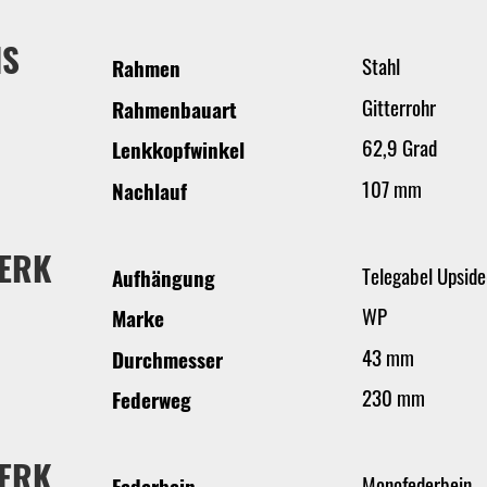
IS
Stahl
Rahmen
Gitterrohr
Rahmenbauart
62,9 Grad
Lenkkopfwinkel
107 mm
Nachlauf
ERK
Telegabel Upsid
Aufhängung
WP
Marke
43 mm
Durchmesser
230 mm
Federweg
ERK
Monofederbein
Federbein