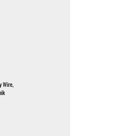
y Wire,
nik