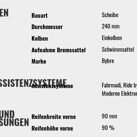
EN
Scheibe
Bauart
240 mm
Durchmesser
Einkolben
Kolben
Schwimmsattel
Aufnahme Bremssattel
Bybre
Marke
SSISTENZSYSTEME
Fahrmodi, Ride b
Assistenzsysteme
Moderne Elektro
 UND
90 mm
Reifenbreite vorne
SUNGEN
90 %
Reifenhöhe vorne