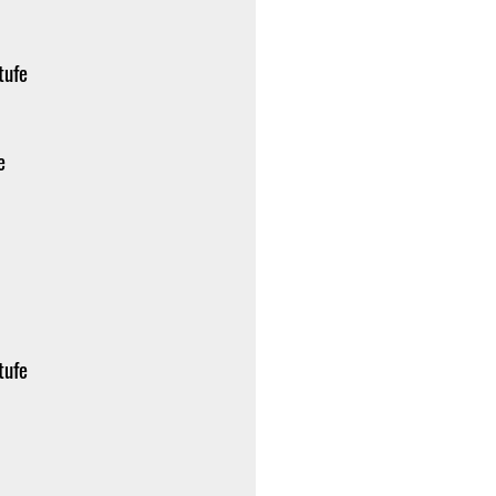
tufe
e
tufe