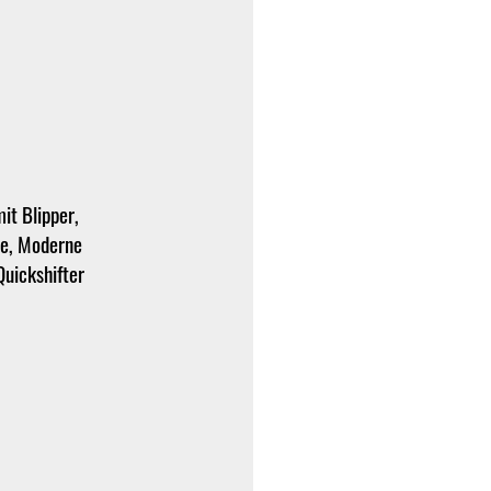
it Blipper,
le, Moderne
Quickshifter