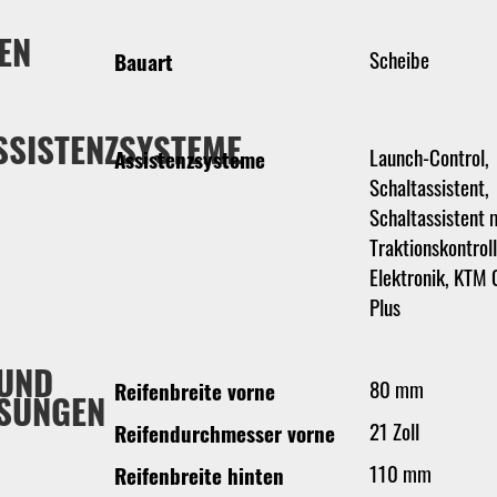
EN
Scheibe
Bauart
SSISTENZSYSTEME
Launch-Control,
Assistenzsysteme
Schaltassistent,
Schaltassistent m
Traktionskontrol
Elektronik, KTM 
Plus
 UND
80 mm
Reifenbreite vorne
SUNGEN
21 Zoll
Reifendurchmesser vorne
110 mm
Reifenbreite hinten