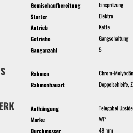
Einspritzung
Gemischaufbereitung
Elektro
Starter
Kette
Antrieb
Gangschaltung
Getriebe
5
Ganganzahl
IS
Chrom-Molybdä
Rahmen
Doppelschleife, Z
Rahmenbauart
ERK
Telegabel Upsid
Aufhängung
WP
Marke
48 mm
Durchmesser