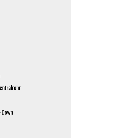
n
entralrohr
e-Down