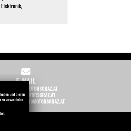
 Elektronik,
E-MAIL
RKAUF@EUROMOTORSGRAZ.AT
erhoben und dienen
AGER@EUROMOTORSGRAZ.AT
en zu verwendeten
ERKSTATT@EUROMOTORSGRAZ.AT
den.