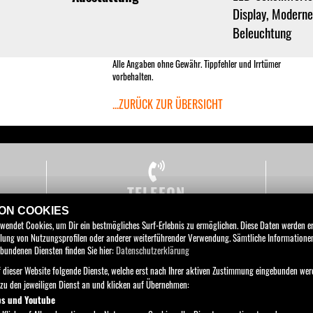
Display, Moderne
Beleuchtung
Alle Angaben ohne Gewähr. Tippfehler und Irrtümer
vorbehalten.
...ZURÜCK ZUR ÜBERSICHT
TELEFON
+43 316 263 106
LAGER DW 333
VE
VON COOKIES
rwendet Cookies, um Dir ein bestmögliches Surf-Erlebnis zu ermöglichen. Diese Daten werden 
WERKSTATT DW 210
L
tellung von Nutzungsprofilen oder anderer weiterführender Verwendung. Sämtliche Information
KTM-W
bundenen Diensten finden Sie hier:
Datenschutzerklärung
 dieser Website folgende Dienste, welche erst nach Ihrer aktiven Zustimmung eingebunden wer
azu den jeweiligen Dienst an und klicken auf Übernehmen:
ps und Youtube