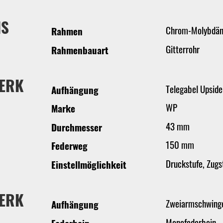
IS
Chrom-Molybdä
Rahmen
Gitterrohr
Rahmenbauart
ERK
Telegabel Upsid
Aufhängung
WP
Marke
43 mm
Durchmesser
150 mm
Federweg
Druckstufe, Zugs
Einstellmöglichkeit
ERK
Zweiarmschwing
Aufhängung
Monofederbein