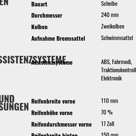
EN
Scheibe
Bauart
240 mm
Durchmesser
Zweikolben
Kolben
Schwimmsattel
Aufnahme Bremssattel
SSISTENZSYSTEME
ABS, Fahrmodi,
Assistenzsysteme
Traktionskontrol
Elektronik
 UND
110 mm
Reifenbreite vorne
SUNGEN
70 %
Reifenhöhe vorne
17 Zoll
Reifendurchmesser vorne
150 mm
Reifenbreite hinten