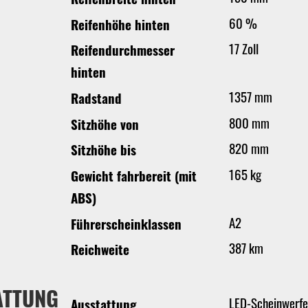
60 %
Reifenhöhe hinten
17 Zoll
Reifendurchmesser
hinten
1357 mm
Radstand
800 mm
Sitzhöhe von
820 mm
Sitzhöhe bis
165 kg
Gewicht fahrbereit (mit
ABS)
A2
Führerscheinklassen
387 km
Reichweite
ATTUNG
LED-Scheinwerfe
Ausstattung