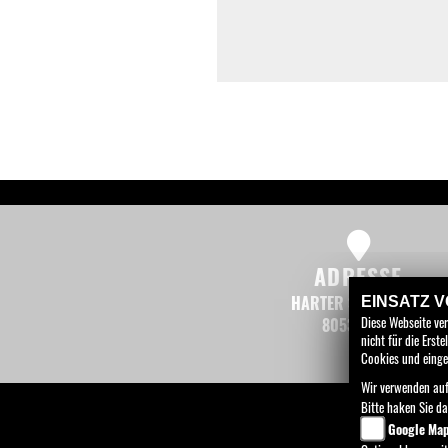
ADRESSE
HARTER STRASSE 70
EINSATZ 
Diese Webseite ve
8053 GRAZ
nicht für die Ers
Cookies und einge
Wir verwenden auf
Bitte haken Sie d
Google Ma