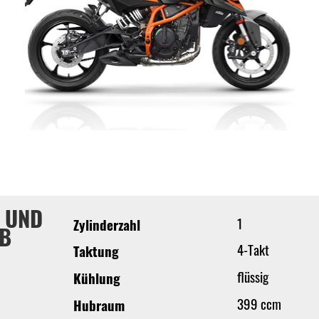
 UND
1
Zylinderzahl
EB
4-Takt
Taktung
flüssig
Kühlung
399 ccm
Hubraum