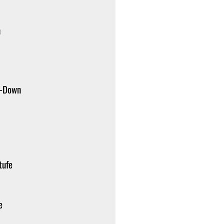
n
e-Down
tufe
e