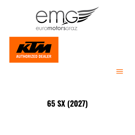
Toggle
navigat
65 SX (2027)