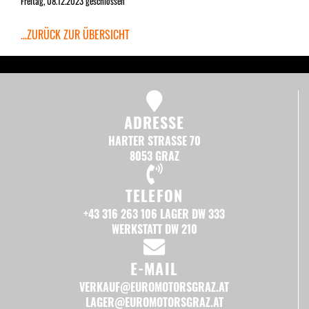
Freitag, 08.12.2023 geschlossen
...ZURÜCK ZUR ÜBERSICHT
ADRESSE
HARTER STRASSE 70
8053 GRAZ
TELEFON
+43 316 263 106
LAGER DW 333
WERKSTATT DW 210
E-MAIL
VERKAUF@EUROMOTORSGRAZ.AT
LAGER@EUROMOTORSGRAZ.AT